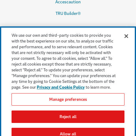
Accescaution
TRU Builder®
We use our own and third-party cookies to provide you
Services juridiques et
with the best experience on our site, to analyze our traffic
conformité
and performance, and to serve relevant content. Cookies
that are not strictly necessary will only be activated with
Modalités et conditions
your consent. To agree to all cookies, select "Allow all." To
reject all cookies except those that are strictly necessary,
Accessibilité
select "Reject all." To update your preferences, select
"Manage preferences." You can update your preferences at
Confidentialité et sécurité
any time by going to Cookie Settings at the bottom of the
page. See our
Privacy and Cookie Policy
to learn more.
Cookie settings
Manage preferences
Avis juridiques
Plaintes des
Reject all
consommateurs
Allow all