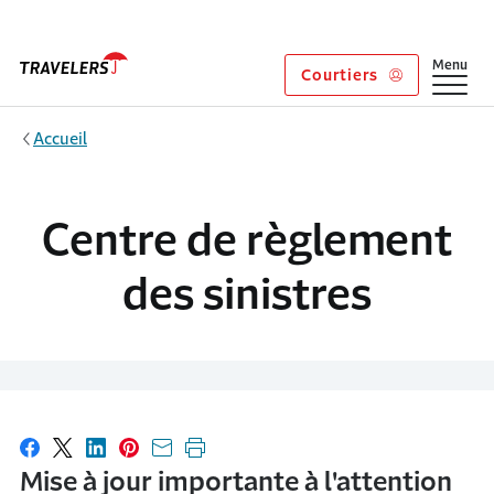
Aller au contenu principal
Afficher
Menu
Courtiers
Accueil
Centre de règlement
des sinistres
Partager sur Facebook
Partager sur X
Partager sur LinkedIn
Partager sur Pinterest
Envoyer par courriel
Imprimer cette page
Mise à jour importante à l'attention