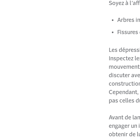
Soyez à l’af
Arbres i
Fissures
Les dépress
Inspectez le
mouvement o
discuter ave
construction
Cependant, d
pas celles d
Avant de lan
engager un 
obtenir de l