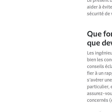
Le présent b
aider à évit
sécurité de 
Que fo
que dev
Les ingénie
bien les con
conseils éc
fier à un r
s’avérer une
particulier,
assurez-vou
concernés (