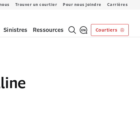
 nous
Trouver un courtier
Pour nous joindre
Carrières
Sinistres
Ressources
Courtiers
line
age