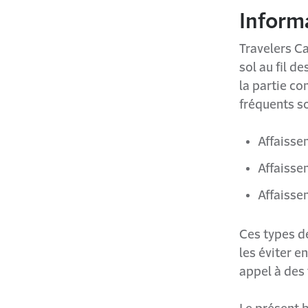
Inform
Travelers Ca
sol au fil d
la partie co
fréquents so
Affaisse
Affaisse
Affaisse
Ces types d
les éviter 
appel à des