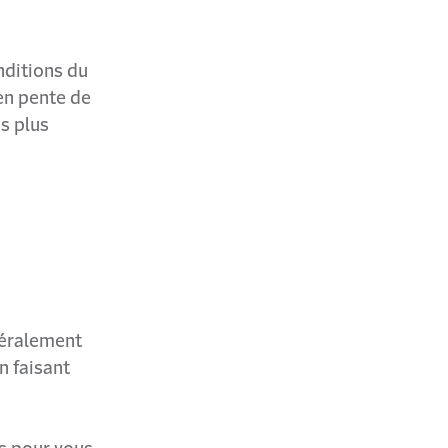
nditions du
 en pente de
s plus
néralement
n faisant