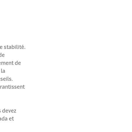
 stabilité.
de
ement de
 la
seils.
arantissent
s devez
ada et