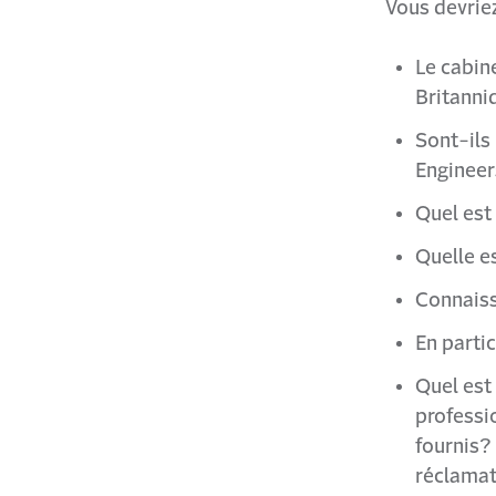
Vous devrie
Le cabin
Britanni
Sont-ils
Engineer
Quel est
Quelle e
Connaiss
En partic
Quel est
professi
fournis? 
réclamat