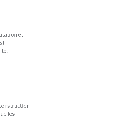
utation et
st
nte.
construction
que les