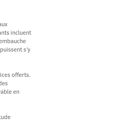
aux
ants incluent
d’embauche
puissent s’y
ces offerts.
 des
yable en
tude