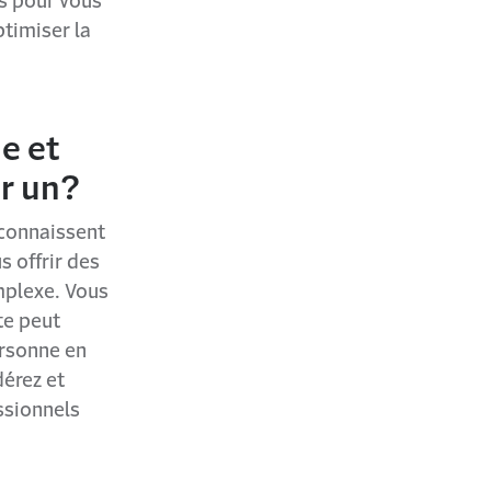
ls pour vous
ptimiser la
e et
er un?
 connaissent
s offrir des
mplexe. Vous
te peut
ersonne en
dérez et
ssionnels