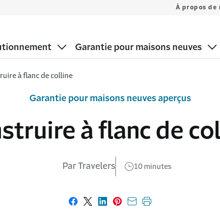
À propos de
utionnement
Garantie pour maisons neuves
uire à flanc de colline
Garantie pour maisons neuves aperçus
struire à flanc de col
Par Travelers
10 minutes
Partager sur Facebook
Partager sur X
Partager sur LinkedIn
Partager sur Pinterest
Envoyer par courriel
Imprimer cette p