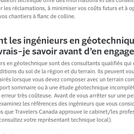
ulletin technique offre des informations et des consei
er les réclamations, à minimiser vos coûts futurs et à o
vos chantiers à flanc de colline.
nt les ingénieurs en géotechniqu
rais-je savoir avant d’en engag
urs en géotechnique sont des consultants qualifiés qui
ditions du sol de la région et du terrain. Ils peuvent vou
lairés lorsque vous devez composer avec un terrain co
apport sommaire ou à une étude géotechnique incomplè
 erreur très coûteuse. Avant de vous arrêter sur une p
 examinez les références des ingénieurs que vous consi
s que Travelers Canada approuve le cabinet/les profe
consultez votre représentant technique local).