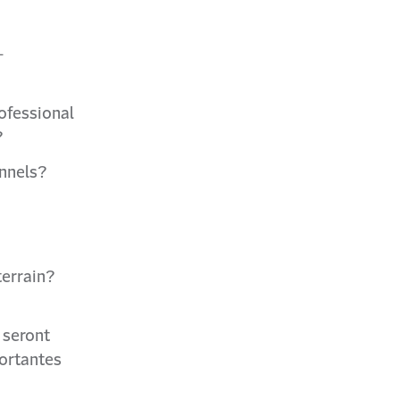
-
ofessional
?
onnels?
terrain?
 seront
portantes