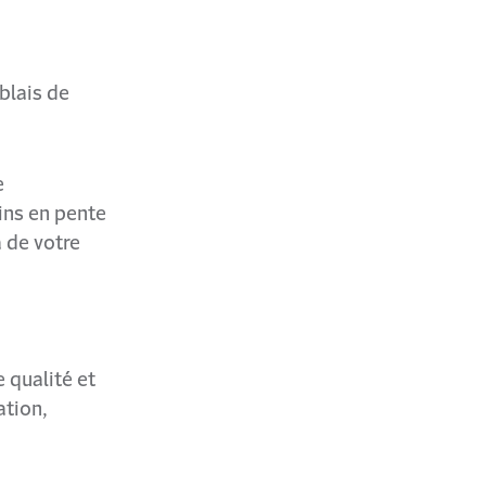
blais de
e
ins en pente
 de votre
 qualité et
ation,