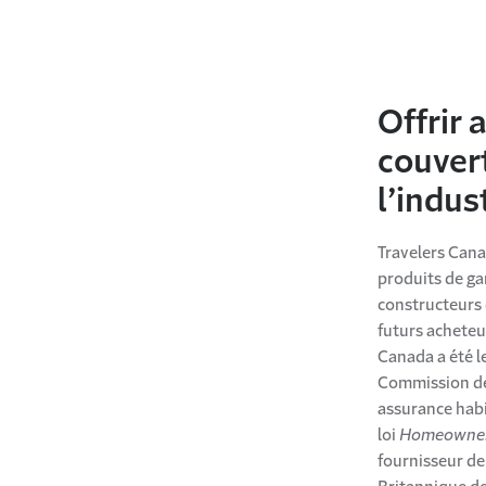
Offrir 
couvert
l’indus
Travelers Canad
produits de ga
constructeurs q
futurs acheteur
Canada a été l
Commission des
assurance habi
loi
Homeowner 
fournisseur de