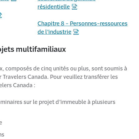
résidentielle
Chapitre 8 - Personnes-ressources
de l’industrie
ojets multifamiliaux
ux, composés de cinq unités ou plus, sont soumis à
 Travelers Canada. Pour veuillez transférer les
elers Canada :
inaires sur le projet d’immeuble à plusieurs
e
ns