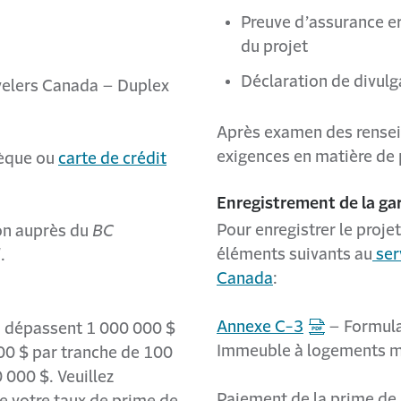
Preuve d’assurance er
du projet
Déclaration de divulg
velers Canada – Duplex
Après examen des renseig
exigences en matière de p
hèque ou
carte de crédit
Enregistrement de la ga
Pour enregistrer le projet
son auprès du
BC
éléments suivants au
ser
l
.
Canada
:
Annexe C-3
–
Formula
n dépassent 1 000 000 $
Immeuble à logements m
00 $ par tranche de 100
 000 $. Veuillez
Paiement de la prime de
e votre taux de prime de