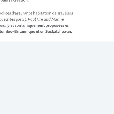
puis sa création.
polices d'assurance habitation de Travelers
ouscrites par
St. Paul Fire and Marine
mpany
et sont
uniquement proposées en
olombie-Britannique et en Saskatchewan.