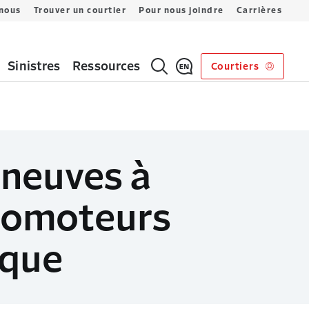
 nous
Trouver un courtier
Pour nous joindre
Carrières
Sinistres
Ressources
Courtiers
 neuves à
promoteurs
ique